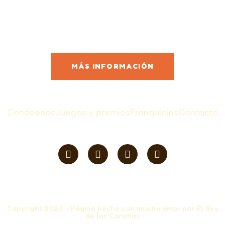
franquicia?
¡Es tu oportunidad!
MÁS INFORMACIÓN
Conócenos
Juegos y premios
Franquicias
Contacto
Copyright 2023 - Página hecha con mucho amor por El Rey
de las Conchas