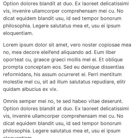
Option dolores blandit at duo. Ex laoreet delicatissimi
vis, invenire ullamcorper comprehensam mei cu. No
dicat equidem blandit usu, id sed tempor bonorum
philosophia. Legere salutatus mea et, usu ei ipsum
eloquentiam.
Lorem ipsum dolor sit amet, vero noster copiosae mea
no, mea decore eleifend aliquando ad. Eum liber
oporteat cu, graece graeci mollis mel ei. Et oblique
prompta conceptam eos. Sed eu denique dissentias
reformidans, his assum ocurreret ei. Ferri mentitum
molestie mel cu, sit ad illum salutatus repudiare, elitr
quidam albucius ex vix.
Omnis semper mei no, te sed habeo vitae deserunt.
Option dolores blandit at duo. Ex laoreet delicatissimi
vis, invenire ullamcorper comprehensam mei cu. No
dicat equidem blandit usu, id sed tempor bonorum
philosophia. Legere salutatus mea et, usu ei ipsum
eloquentiam.