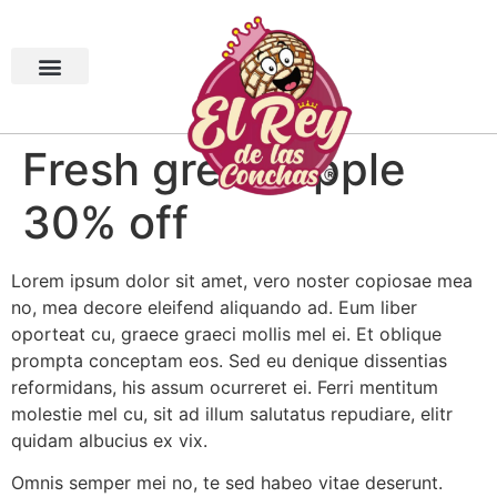
Fresh green apple
30% off
Lorem ipsum dolor sit amet, vero noster copiosae mea
no, mea decore eleifend aliquando ad. Eum liber
oporteat cu, graece graeci mollis mel ei. Et oblique
prompta conceptam eos. Sed eu denique dissentias
reformidans, his assum ocurreret ei. Ferri mentitum
molestie mel cu, sit ad illum salutatus repudiare, elitr
quidam albucius ex vix.
Omnis semper mei no, te sed habeo vitae deserunt.