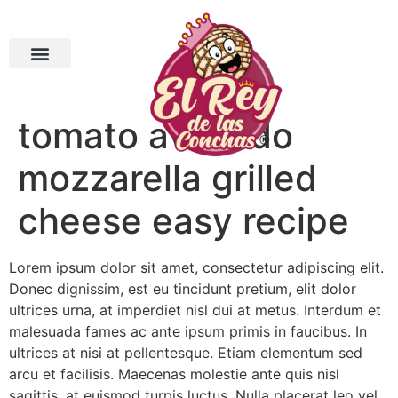
tomato avocado
mozzarella grilled
cheese easy recipe
Lorem ipsum dolor sit amet, consectetur adipiscing elit.
Donec dignissim, est eu tincidunt pretium, elit dolor
ultrices urna, at imperdiet nisl dui at metus. Interdum et
malesuada fames ac ante ipsum primis in faucibus. In
ultrices at nisi at pellentesque. Etiam elementum sed
arcu et facilisis. Maecenas molestie ante quis nisl
sagittis, at euismod turpis luctus. Nulla placerat leo vel